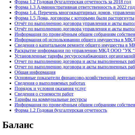
Форма 1.2 Годовая бухгалтерская отчетность за 2018 год
Форма 1.3 Административная ответственность в 2022 год
Форма 1.4. Перечень многоквартирных домов, управлен
Форма 1.5 Дома, договоры с которыми были расторгнуты
Отчёт по выполнению договора управления и акты выпол
Отчёт по выполнению договора управления и акты выпол
Информация по проведённым общим собраниям собстве
Информация об использовании общего имущества в МК
Сведения о капитальном ремонте общего имущества в 
Раскрытие информации по управлению МКД ООО "УК "Ж
Установленные тарифы ресурсоснабжающих организаций н
Отчет по выполнению договора и акты выполненных раб
Отчет по выполнению договора и акты выполненных раб
Общая информация
Основные показатели финансово-хозяйственной деятель
Сведения о выполняемых работах
Порядок и условия оказания услуг
Сведения о стоимости работ
Тарифы на коммунальные ресурсы
Информация по проведённым общим собраниям собстве
Форма 1.2 Годовая бухгалтерская отчетность
Баланс