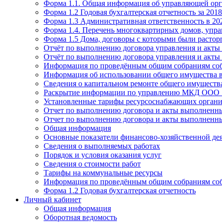
Форма 1.1. Общая информация об управляющей ор
Форма 1.2 Годовая бухгалтерская отчетность за 2018
Форма 1.3 Административная ответственность в 20
Форма 1.4. Перечень многоквартирных домов, упр
Форма 1.5 Дома, договоры с которыми были растор
Отчёт по выполнению договора управления и акты 
Отчёт по выполнению договора управления и акты 
Информация по проведённым общим собраниям со
Информация об использовании общего имущества
Сведения о капитальном ремонте общего имущест
Раскрытие информации по управлению МКД ООО "
Установленные тарифы ресурсоснабжающих организа
Отчет по выполнению договора и акты выполненны
Отчет по выполнению договора и акты выполненны
Общая информация
Основные показатели финансово-хозяйственной де
Сведения о выполняемых работах
Порядок и условия оказания услуг
Сведения о стоимости работ
Тарифы на коммунальные ресурсы
Информация по проведённым общим собраниям со
Форма 1.2 Годовая бухгалтерская отчетность
Личный кабинет
Общая информация
Оборотная ведомость