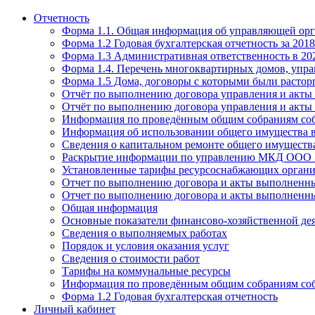
Отчетность
Форма 1.1. Общая информация об управляющей ор
Форма 1.2 Годовая бухгалтерская отчетность за 2018
Форма 1.3 Административная ответственность в 20
Форма 1.4. Перечень многоквартирных домов, упр
Форма 1.5 Дома, договоры с которыми были растор
Отчёт по выполнению договора управления и акты 
Отчёт по выполнению договора управления и акты 
Информация по проведённым общим собраниям со
Информация об использовании общего имущества
Сведения о капитальном ремонте общего имущест
Раскрытие информации по управлению МКД ООО "
Установленные тарифы ресурсоснабжающих организа
Отчет по выполнению договора и акты выполненны
Отчет по выполнению договора и акты выполненны
Общая информация
Основные показатели финансово-хозяйственной де
Сведения о выполняемых работах
Порядок и условия оказания услуг
Сведения о стоимости работ
Тарифы на коммунальные ресурсы
Информация по проведённым общим собраниям со
Форма 1.2 Годовая бухгалтерская отчетность
Личный кабинет