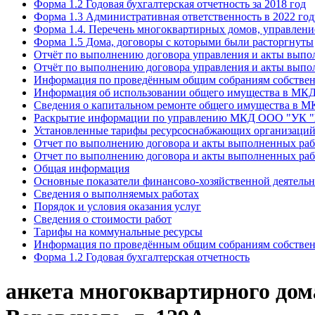
Форма 1.2 Годовая бухгалтерская отчетность за 2018 год
Форма 1.3 Административная ответственность в 2022 год
Форма 1.4. Перечень многоквартирных домов, управлен
Форма 1.5 Дома, договоры с которыми были расторгнуты
Отчёт по выполнению договора управления и акты выпол
Отчёт по выполнению договора управления и акты выпол
Информация по проведённым общим собраниям собстве
Информация об использовании общего имущества в МК
Сведения о капитальном ремонте общего имущества в 
Раскрытие информации по управлению МКД ООО "УК "Ж
Установленные тарифы ресурсоснабжающих организаций н
Отчет по выполнению договора и акты выполненных раб
Отчет по выполнению договора и акты выполненных раб
Общая информация
Основные показатели финансово-хозяйственной деятель
Сведения о выполняемых работах
Порядок и условия оказания услуг
Сведения о стоимости работ
Тарифы на коммунальные ресурсы
Информация по проведённым общим собраниям собстве
Форма 1.2 Годовая бухгалтерская отчетность
анкета многоквартирного дома,