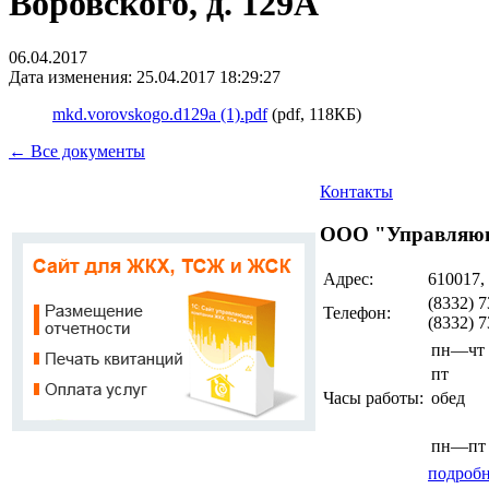
Воровского, д. 129А
06.04.2017
Дата изменения: 25.04.2017 18:29:27
mkd.vorovskogo.d129a (1).pdf
(pdf, 118КБ)
← Все документы
Контакты
ООО "Управляющ
Адрес:
610017,
(8332) 7
Телефон:
(8332) 
пн—чт
пт
Часы работы:
обед
пн—пт
подробн