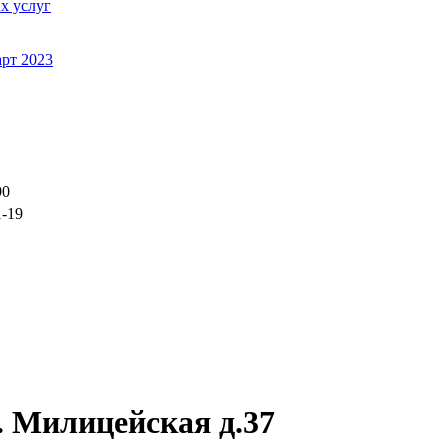
х услуг
рт 2023
90
1-19
. Милицейская д.37