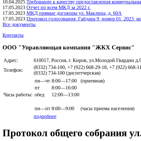
10.04.2025
Требование к качеству предоставления коммунальны
17.05.2023
Отчет по всем МКД за 2022 г.
17.05.2023
МКД прямые договоры ул. Маклина, д. 60А
17.05.2023
Протокол голосования_Гайдара 9_номер 01_2023_ма
Все документы
Контакты
ООО "Управляющая компания "ЖКХ Сервис"
Адрес:
610017, Россия, г. Киров, ул.Молодой Гвардии д.
(8332) 734-100, +7 (922) 668-29-18, +7 (922) 668-1
Телефон:
(8332) 734-100 (диспетчерская)
пн—чт
8:00—17:00
(приемная)
пт
8:00—16:00
Часы работы:
обед
12:00—13:00
пн—пт
8:00—9:00
(часы приема населения)
подробнее
Протокол общего собрания ул