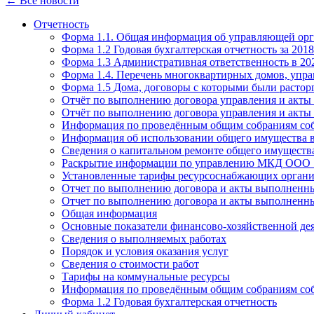
← Все новости
Отчетность
Форма 1.1. Общая информация об управляющей ор
Форма 1.2 Годовая бухгалтерская отчетность за 2018
Форма 1.3 Административная ответственность в 20
Форма 1.4. Перечень многоквартирных домов, упр
Форма 1.5 Дома, договоры с которыми были растор
Отчёт по выполнению договора управления и акты 
Отчёт по выполнению договора управления и акты 
Информация по проведённым общим собраниям со
Информация об использовании общего имущества
Сведения о капитальном ремонте общего имущест
Раскрытие информации по управлению МКД ООО "
Установленные тарифы ресурсоснабжающих организа
Отчет по выполнению договора и акты выполненны
Отчет по выполнению договора и акты выполненны
Общая информация
Основные показатели финансово-хозяйственной де
Сведения о выполняемых работах
Порядок и условия оказания услуг
Сведения о стоимости работ
Тарифы на коммунальные ресурсы
Информация по проведённым общим собраниям со
Форма 1.2 Годовая бухгалтерская отчетность