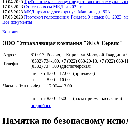
10.04.2025
Требование к качеству предоставления коммунальны
17.05.2023
Отчет по всем МКД за 2022 г.
17.05.2023
МКД прямые договоры ул. Маклина, д. 60А
17.05.2023
Протокол голосования_Гайдара 9_номер 01_2023_ма
Все документы
Контакты
ООО "Управляющая компания "ЖКХ Сервис"
Адрес:
610017, Россия, г. Киров, ул.Молодой Гвардии д.
(8332) 734-100, +7 (922) 668-29-18, +7 (922) 668-1
Телефон:
(8332) 734-100 (диспетчерская)
пн—чт
8:00—17:00
(приемная)
пт
8:00—16:00
Часы работы:
обед
12:00—13:00
пн—пт
8:00—9:00
(часы приема населения)
подробнее
Памятка по безопасному испо