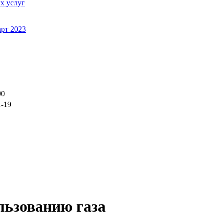
х услуг
рт 2023
90
1-19
льзованию газа