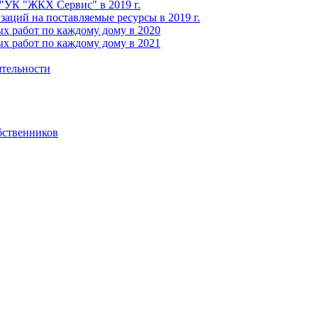
УК "ЖКХ Сервис" в 2019 г.
ций на поставляемые ресурсы в 2019 г.
х работ по каждому дому в 2020
х работ по каждому дому в 2021
ятельности
бственников